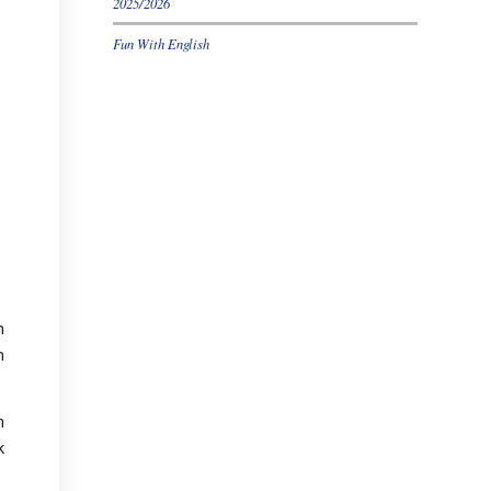
2025/2026
Fun With English
n
n
n
k