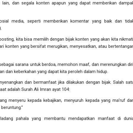
 lain, dan segala konten apapun yang dapat memberikan dampa
osial media, seperti memberikan komentar yang baik dan tida
.
osting, kita bisa memilih dengan bijak konten yang akan kita nikmati
ari konten yang bersifat merugikan, menyesatkan, atau bertentanga
a sebagai sarana untuk berdoa, memohon maaf, dan merenungkan diri
an dan keberkahan yang dapat kita peroleh dalam hidup.
nyenangkan dan bermanfaat jika dilakukan dengan bijak. Salah sat
at adalah Surah Ali Imran ayat 104:
ang menyeru kepada kebajikan, menyuruh kepada yang ma’ruf da
beruntung.”
 ladang pahala yang membantu mendapatkan manfaat di duni