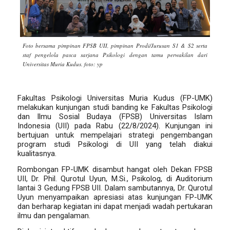
Foto bersama pimpinan FPSB UII, pimpinan Prodi/Jurusan S1 & S2 serta
staf pengelola pasca sarjana Psikologi dengan tamu perwakilan dari
Universitas Muria Kudus. foto: yp
Fakultas Psikologi Universitas Muria Kudus (FP-UMK)
melakukan kunjungan studi banding ke Fakultas Psikologi
dan Ilmu Sosial Budaya (FPSB) Universitas Islam
Indonesia (UII) pada Rabu (22/8/2024). Kunjungan ini
bertujuan untuk mempelajari strategi pengembangan
program studi Psikologi di UII yang telah diakui
kualitasnya.
Rombongan FP-UMK disambut hangat oleh Dekan FPSB
UII,
Dr. Phil. Qurotul Uyun, M.Si., Psikolog
, di Auditorium
lantai 3 Gedung FPSB UII. Dalam sambutannya, Dr. Qurotul
Uyun menyampaikan apresiasi atas kunjungan FP-UMK
dan berharap kegiatan ini dapat menjadi wadah pertukaran
ilmu dan pengalaman.