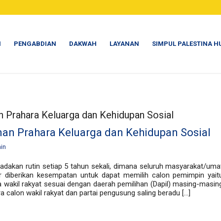
N
PENGABDIAN
DAKWAH
LAYANAN
SIMPUL PALESTINA H
 Prahara Keluarga dan Kehidupan Sosial
an Prahara Keluarga dan Kehidupan Sosial
in
adakan rutin setiap 5 tahun sekali, dimana seluruh masyarakat/uma
diberikan kesempatan untuk dapat memilih calon pemimpin yait
a wakil rakyat sesuai dengan daerah pemilihan (Dapil) masing-masin
a calon wakil rakyat dan partai pengusung saling beradu […]