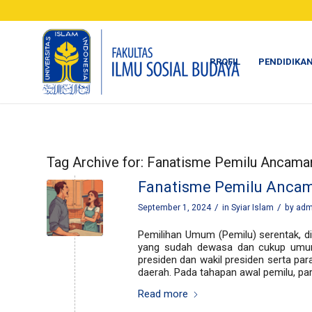
PROFIL
PENDIDIKA
Tag Archive for:
Fanatisme Pemilu Ancaman
Fanatisme Pemilu Ancam
/
/
September 1, 2024
in
Syiar Islam
by
adm
Pemilihan Umum (Pemilu) serentak, di
yang sudah dewasa dan cukup umur 
presiden dan wakil presiden serta par
daerah. Pada tahapan awal pemilu, par
Read more