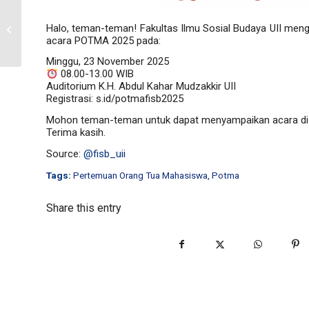
Kalendar Akademik
Halo, teman-teman! Fakultas Ilmu Sosial Budaya UII me
FISB UII Ganjil
acara POTMA 2025 pada:
2025/2026
Minggu, 23 November 2025
08.00-13.00 WIB
Auditorium K.H. Abdul Kahar Mudzakkir UII
Registrasi: s.id/potmafisb2025
Mohon teman-teman untuk dapat menyampaikan acara di a
Terima kasih.
Source:
@fisb_uii
Tags:
Pertemuan Orang Tua Mahasiswa
,
Potma
Share this entry