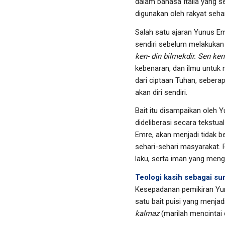
dalam bahasa Italia yang 
digunakan oleh rakyat sehar
Salah satu ajaran Yunus E
sendiri sebelum melakukan 
ken- din bilmekdir.
Sen ken
kebenaran, dan ilmu untuk 
dari ciptaan Tuhan, sebera
akan diri sendiri.
Bait itu disampaikan oleh Y
dideliberasi secara tekstu
Emre, akan menjadi tidak b
sehari-sehari masyarakat. 
laku, serta iman yang men
Teologi kasih sebagai sum
Kesepadanan pemikiran Yunu
satu bait puisi yang menjad
kalmaz
(marilah mencintai 