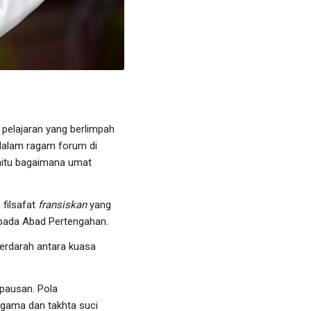
pelajaran yang berlimpah
 dalam ragam forum di
yaitu bagaimana umat
 filsafat
fransiskan
yang
k pada Abad Pertengahan.
berdarah antara kuasa
epausan. Pola
agama dan takhta suci