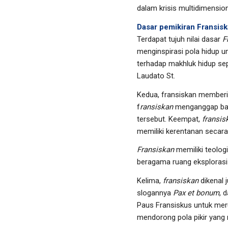
dalam krisis multidimensio
Dasar pemikiran Fransis
Terdapat tujuh nilai dasar
F
menginspirasi pola hidup u
terhadap makhluk hidup sep
Laudato St.
Kedua, fransiskan memberi
f
ransiskan
menganggap bahw
tersebut. Keempat,
fransis
memiliki kerentanan secara
Fransiskan
memiliki teolog
beragama ruang eksplorasi
Kelima,
fransiskan
dikenal 
slogannya
Pax et bonum
, 
Paus Fransiskus untuk meru
mendorong pola pikir yang 