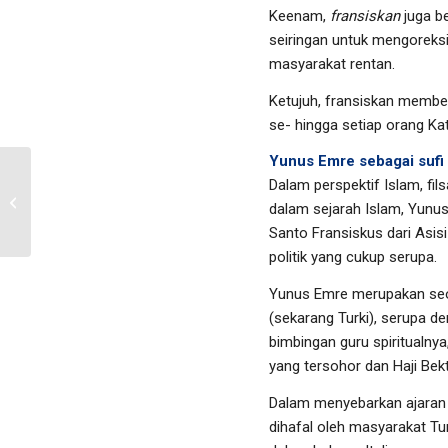
Keenam,
fransiskan
juga be
seiringan untuk mengoreksi
masyarakat rentan.
Ketujuh, fransiskan member
se- hingga setiap orang Ka
Yunus Emre sebagai sufi 
Dalam perspektif Islam, fils
Pentingnya Muhasabah
dalam sejarah Islam, Yunu
bagi Seorang Muslim
Santo Fransiskus dari Asi
politik yang cukup serupa.
Yunus Emre merupakan seor
(sekarang Turki), serupa d
bimbingan guru spiritualnya
yang tersohor dan Haji Bekt
Dalam menyebarkan ajaran s
dihafal oleh masyarakat Tu