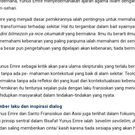
sederhana, Yunus Emre menyederhanakan ajaran agama Islam dengan
i-sehari.
mre yang menjadi dasar pemikirannya ialah pentingnya untuk memah
transformasi terhadap sekitar. Hal itu tergambar dalam bait syairnya
dini bilmezsin ya nice okumakdr
yang bermakna: Ilmu itu berarti i
memahami kebenaran yang paling paripurna ialah memahami diri send
pa besar pun pengetahuan yang dipelajari akan kebenaran, tiada be
unus Emre sebagai kritik akan para ulama skripturalis yang terlalu 
al tanpa ada pe- mahaman kontekstual yang baik di alam sekitar. Teo
ermakna tanpa ada refleksi diri yang kuat dan kontekstualisasi kebe
Pemikiran itu tentunya sejalan pula dengan laku fransiskan yang m
ghidupkan masyarakat dalam tindakan-tindakan yang nyata.
ber laku dan inspirasi dialog
s Emre dan Santo Fransiskus dari Asisi juga terlihat dalam fokusny
i prinsip sentral dalam filsafat Yunus Emre ialah
‘sevelim sevilelim,
dan saling memberikan cinta/ kasih karena tiada sesiapa yang akan h