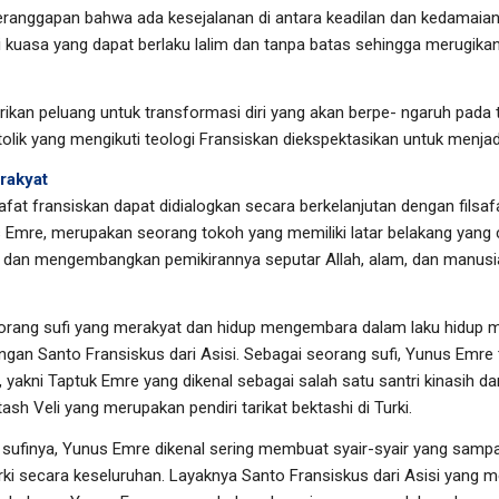
ranggapan bahwa ada kesejalanan di antara keadilan dan kedamaian 
 kuasa yang dapat berlaku lalim dan tanpa batas sehingga merugika
ikan peluang untuk transformasi diri yang akan berpe- ngaruh pada
tolik yang mengikuti teologi Fransiskan diekspektasikan untuk menja
rakyat
afat fransiskan dapat didialogkan secara berkelanjutan dengan filsafat
s Emre, merupakan seorang tokoh yang memiliki latar belakang yang
si dan mengembangkan pemikirannya seputar Allah, alam, dan manusi
ang sufi yang merakyat dan hidup mengembara dalam laku hidup mis
engan Santo Fransiskus dari Asisi. Sebagai seorang sufi, Yunus Emre
, yakni Taptuk Emre yang dikenal sebagai salah satu santri kinasih d
ash Veli yang merupakan pendiri tarikat bektashi di Turki.
ufinya, Yunus Emre dikenal sering membuat syair-syair yang sampai
rki secara keseluruhan. Layaknya Santo Fransiskus dari Asisi yang 