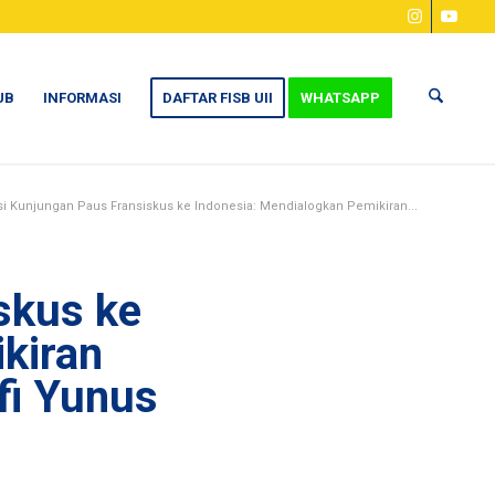
UB
INFORMASI
DAFTAR FISB UII
WHATSAPP
si Kunjungan Paus Fransiskus ke Indonesia: Mendialogkan Pemikiran...
skus ke
kiran
fi Yunus