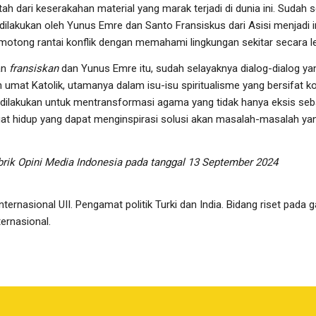
h dari keserakahan material yang marak terjadi di dunia ini. Sudah s
 dilakukan oleh Yunus Emre dan Santo Fransiskus dari Asisi menjadi
otong rantai konflik dengan memahami lingkungan sekitar secara l
an
fransiskan
dan Yunus Emre itu, sudah selayaknya dialog-dialog yang
 umat Katolik, utamanya dalam isu-isu spiritualisme yang bersifat 
g dilakukan untuk mentransformasi agama yang tidak hanya eksis seb
gat hidup yang dapat menginspirasi solusi akan masalah-masalah y
ubrik Opini Media Indonesia pada tanggal 13 September 2024
rnasional UII. Pengamat politik Turki dan India. Bidang riset pada ga
ernasional.