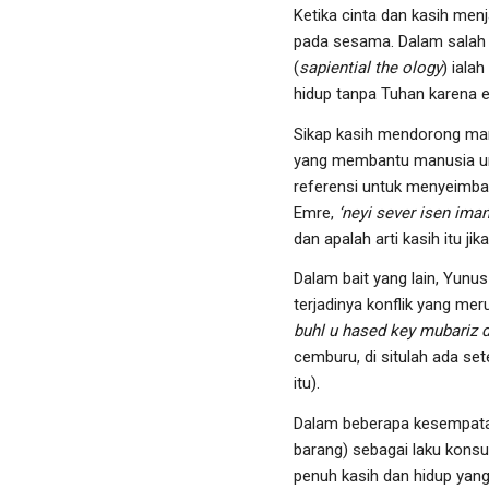
Ketika cinta dan kasih men
pada sesama. Dalam salah
(
sapiential the ology
) iala
hidup tanpa Tuhan karena e
Sikap kasih mendorong man
yang membantu manusia untu
referensi untuk menyeimban
Emre,
‘neyi sever isen ima
dan apalah arti kasih itu j
Dalam bait yang lain, Yunu
terjadinya konflik yang me
buhl u hased key mubariz d
cemburu, di situlah ada set
itu).
Dalam beberapa kesempata
barang) sebagai laku kons
penuh kasih dan hidup yang 