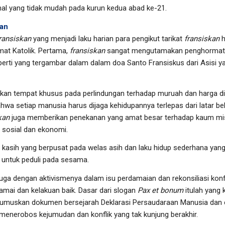
nal yang tidak mudah pada kurun kedua abad ke-21.
kan
ransiskan
yang menjadi laku harian para pengikut tarikat
fransiskan
h
mat Katolik. Pertama,
fransiskan
sangat mengutamakan penghormata
erti yang tergambar dalam dalam doa Santo Fransiskus dari Asisi ya
kan tempat khusus pada perlindungan terhadap muruah dan harga dir
a setiap manusia harus dijaga kehidupannya terlepas dari latar b
kan
juga memberikan penekanan yang amat besar terhadap kaum mi
 sosial dan ekonomi.
i kasih yang berpusat pada welas asih dan laku hidup sederhana ya
 untuk peduli pada sesama.
juga dengan aktivismenya dalam isu perdamaian dan rekonsiliasi kon
damai dan kelakuan baik. Dasar dari slogan
Pax et bonum
itulah yang
muskan dokumen bersejarah Deklarasi Persaudaraan Manusia dan ensi
menerobos kejumudan dan konflik yang tak kunjung berakhir.