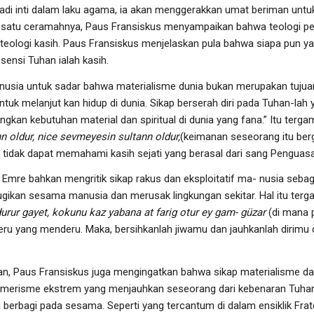
jadi inti dalam laku agama, ia akan menggerakkan umat beriman untu
 satu ceramahnya, Paus Fransiskus menyampaikan bahwa teologi pe
h teologi kasih. Paus Fransiskus menjelaskan pula bahwa siapa pun ya
sensi Tuhan ialah kasih.
usia untuk sadar bahwa materialisme dunia bukan merupakan tujuan
k melanjut kan hidup di dunia. Sikap berserah diri pada Tuhan-lah 
gkan kebutuhan material dan spiritual di dunia yang fana.” Itu terg
nn oldur, nice sevmeyesin sultann oldur,
(keimanan seseorang itu berg
ika tidak dapat memahami kasih sejati yang berasal dari sang Penguasa
s Emre bahkan mengritik sikap rakus dan eksploitatif ma- nusia sebag
rugikan sesama manusia dan merusak lingkungan sekitar. Hal itu ter
urur gayet, kokunu kaz yabana at farig otur ey gam- güzar
(di mana p
eru yang menderu. Maka, bersihkanlah jiwamu dan jauhkanlah dirimu da
n, Paus Fransiskus juga mengingatkan bahwa sikap materialisme d
umerisme ekstrem yang menjauhkan seseorang dari kebenaran Tuha
berbagi pada sesama. Seperti yang tercantum di dalam ensiklik Fratelli