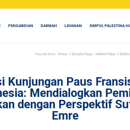
N
PENGABDIAN
DAKWAH
LAYANAN
SIMPUL PALESTINA H
You are here:
Home
/
Sample Page
/
Artikel Pakar
/
Reflek
si Kunjungan Paus Fransi
nesia: Mendialogkan Pemi
kan dengan Perspektif Su
Emre