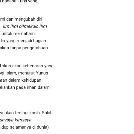
 bahasa Turki yang
ami dan mengubah diri
:
‘lim ilim bilmekdir, ilim
lmu untuk memahami
iri yang menjadi bagian
rmakna tanpa pengetahuan
berfokus akan kebenaran yang
logi Islam, menurut Yunus
naran dalam kehidupan
enekankan pada iman dalam
a akan teologi kasih. Salah
 dunyaya kimseye
idup selamanya di dunia).