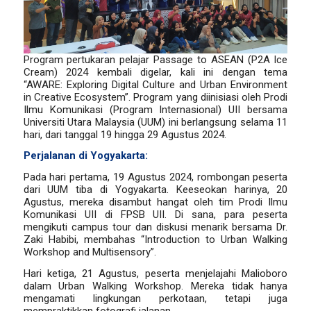
Program pertukaran pelajar Passage to ASEAN (P2A Ice
Cream) 2024 kembali digelar, kali ini dengan tema
“AWARE: Exploring Digital Culture and Urban Environment
in Creative Ecosystem”. Program yang diinisiasi oleh Prodi
Ilmu Komunikasi (Program Internasional) UII bersama
Universiti Utara Malaysia (UUM) ini berlangsung selama 11
hari, dari tanggal 19 hingga 29 Agustus 2024.
Perjalanan di Yogyakarta:
Pada hari pertama, 19 Agustus 2024, rombongan peserta
dari UUM tiba di Yogyakarta. Keeseokan harinya, 20
Agustus, mereka disambut hangat oleh tim Prodi Ilmu
Komunikasi UII di FPSB UII. Di sana, para peserta
mengikuti campus tour dan diskusi menarik bersama Dr.
Zaki Habibi, membahas “Introduction to Urban Walking
Workshop and Multisensory”.
Hari ketiga, 21 Agustus, peserta menjelajahi Malioboro
dalam Urban Walking Workshop. Mereka tidak hanya
mengamati lingkungan perkotaan, tetapi juga
mempraktikkan fotografi jalanan.